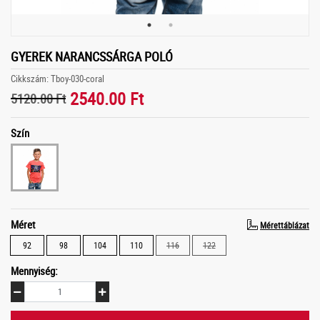
GYEREK NARANCSSÁRGA POLÓ
Cikkszám: Tboy-030-coral
2540.00 Ft
5120.00 Ft
Szín
Méret
Mérettáblázat
92
98
104
110
116
122
Mennyiség: