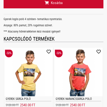
Kosárba
Gyerek logós poló 4 színben- tematikus nyomtatás.
Anyaga: 80% pamut, 20% rugalmas szövet.
*** Alacsony hőmérsékleten kézi mosást igényel!
KAPCSOLÓDÓ TERMÉKEK
-50%
-50%
GYEREK SÁRGA POLÓ
GYEREK NARANCSSÁRGA POLÓ
2540.00 FT
2540.00 FT
5120.00 FT
5120.00 FT
5