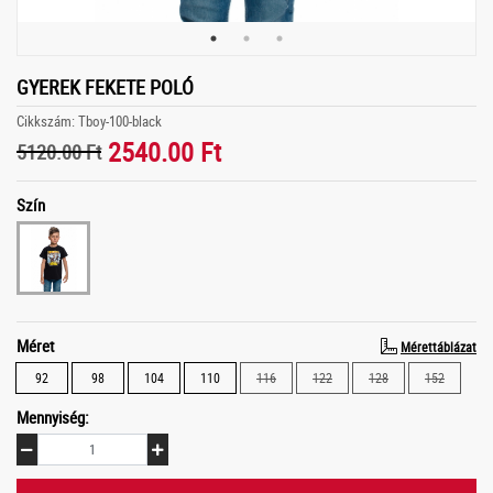
GYEREK FEKETE POLÓ
Cikkszám: Tboy-100-black
2540.00 Ft
5120.00 Ft
Szín
Méret
Mérettáblázat
92
98
104
110
116
122
128
152
Mennyiség: