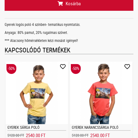
Kosárba
Gyerek logós poló 4 színben- tematikus nyomtatás.
Anyaga: 80% pamut, 20% rugalmas szövet.
*** Alacsony hőmérsékleten kézi mosást igényel!
KAPCSOLÓDÓ TERMÉKEK
-50%
-50%
GYEREK SÁRGA POLÓ
GYEREK NARANCSSÁRGA POLÓ
2540.00 FT
2540.00 FT
5120.00 FT
5120.00 FT
5