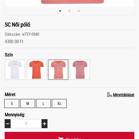
SC Női póló
Cikkszám: wTEY-0040
4300.00 Ft
Szín
Méret
Mérettáblázat
S
M
L
XL
Mennyiség: