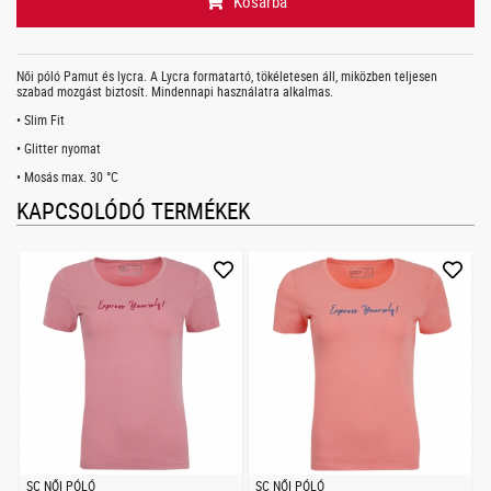
Kosárba
Női póló Pamut és lycra. A Lycra formatartó, tökéletesen áll, miközben teljesen
szabad mozgást biztosít. Mindennapi használatra alkalmas.
• Slim Fit
• Glitter nyomat
• Mosás max. 30 °C
KAPCSOLÓDÓ TERMÉKEK
SC NŐI PÓLÓ
SC NŐI PÓLÓ
S